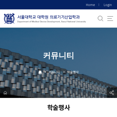
바
Home
Login
로
가
기
메
뉴
커뮤니티
>
>
커뮤니티
학술행사
학술행사