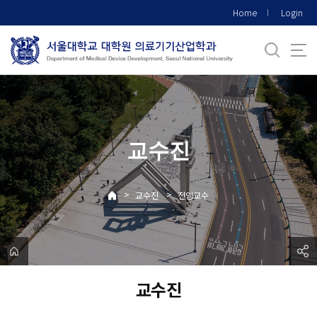
바
Home
Login
로
가
기
메
뉴
교수진
>
>
교수진
전임교수
교수진