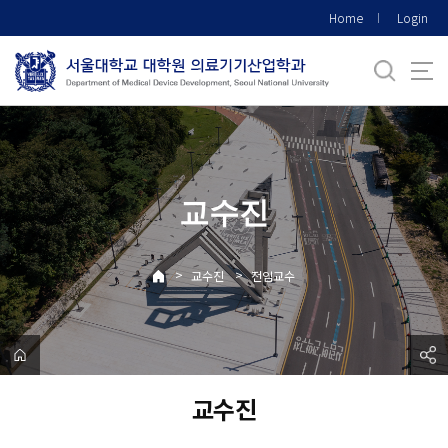
바
Home
Login
로
가
기
메
뉴
교수진
>
>
교수진
전임교수
교수진