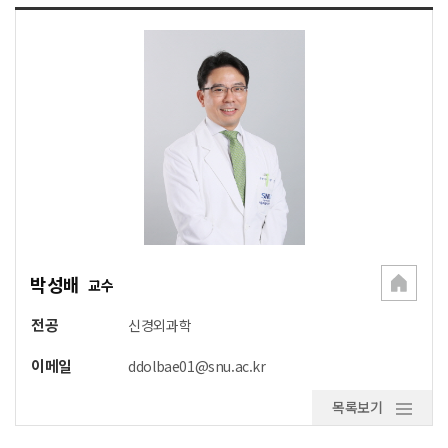
박성배
교수
전공
신경외과학
이메일
ddolbae01@snu.ac.kr
목록보기